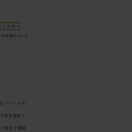
キャスター
ーの仕様について
った「ノートチ
リア性を高めて
腕と肩を丁度良