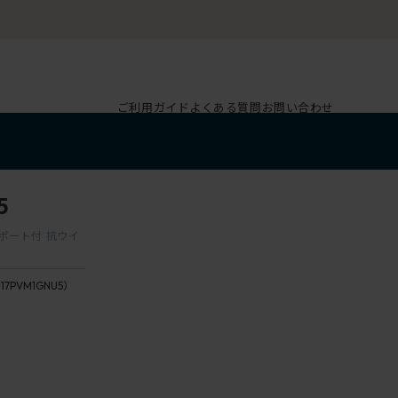
ご利用ガイド
よくある質問
お問い合わせ
5
サポート付 抗ウイ
117PVM1GNU5）