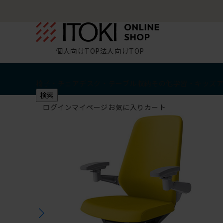
個人向けTOP
法人向けTOP
椅子・チェア
デスク・テーブル
収納
その他
学習・キッズ
検索
ログイン
マイページ
お気に入り
カート