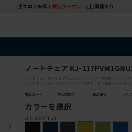
坐サロン来場で
限定クーポン
｜
(土)開催あり
アイテム
アウトレット
ノートチェア KJ-117PVM1GNU
ノートチェア KJ-117PVM1GNU5 ハイバック 可動肘 ランバー
ルス加工 プレーンクロスバック 抵抗付ウレタン双輪キャスター
商品コード
（35053527）
製品記号
（KJ-
カラーを選択
ストロングイエロー