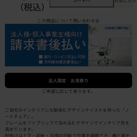
カートへ
お気に入り
（税込）
この商品について問い合わせる
法人限定 お見積り
ご希望に応じて承ります。
ご自宅のインテリアにも馴染むデザインテイストを持った「ノ
ートチェア」。
フレームをファブリックで包み込むデザインでインテリア性を
高めています。
肘掛けは上下・前後・30度の回転で位置を調節でき、腕と肩を