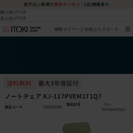
坐サロン来場で
限定クーポン
｜
(土)開催あり
個人向けTOP
法人向けTOP
検索
マイページ
お気に入り
カート
椅子・チェア
デスク・テーブル
収納
その他
学習・キッズアイテム
アウトレット
ノートチェア KJ-117PVEM1T1Q7
製品記号
（KJ-
商品コード
（35053508）
117PVEM1T1Q7）