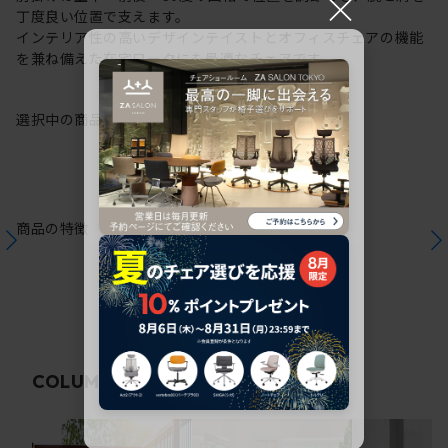
×
丁度良い位置で支えます。
インテリア性の高いデザインテイストとオフィスチェアの機能
を兼ね備えた在宅ワークにも最適なチェアです。
選択中の商品情報
保証
注意事項
商品の特徴
関連コラム
COLUMN