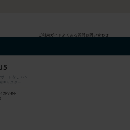
ご利用ガイド
よくある質問
お問い合わせ
U5
ーサポートなし ハン
双輪キャスター
140PVHM-
5）