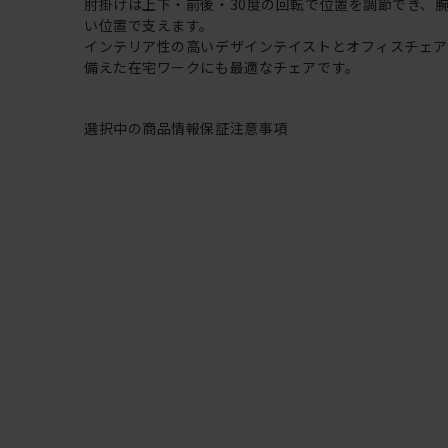
肘掛けは上下・前後・30度の回転で位置を調節でき、
い位置で支えます。
インテリア性の高いデザインテイストとオフィスチェ
備えた在宅ワークにも最適なチェアです。
選択中の商品情報
保証
注意事項