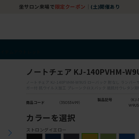
坐サロン来場で
限定クーポン
｜
(土)開催あり
アイテム
アウトレット
ノートチェア KJ-140PVHM-W9
ノートチェア KJ-140PVHM-W9U5 ローバック 肘なし ランバ
ガー付 抗ウイルス加工 プレーンクロスバック 抵抗付ウレタン
製品記号
（KJ-
商品コード
（35053499）
W9U
カラーを選択
ストロングイエロー