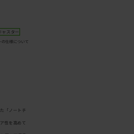
キャスター
ーの仕様について
った「ノートチ
リア性を高めて