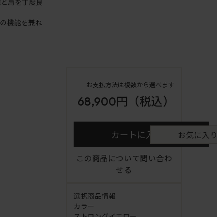
腕と肩を丁度良
アの機能を兼ね
お支払方法は複数から選べます
68,900円
（税込）
カートに入れる
お気に入
この商品について問い合わ
せる
選択商品情報
カラー
ストロングイエロー