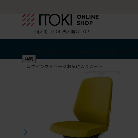
個人向けTOP
法人向けTOP
椅子・チェア
デスク・テーブル
収納
その他
学習・キッズ
検索
ログイン
マイページ
お気に入り
カート