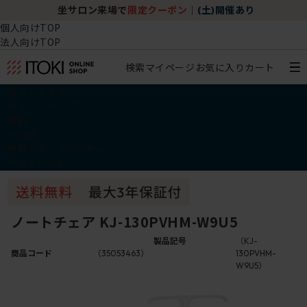
坐サロン来場で
限定クーポン
｜
(土)開催あり
個人向けTOP
法人向けTOP
検索
マイページ
お気に入り
カート
椅子・チェア
デスク・テーブル
収納
その他
学習・キッズアイテム
アウトレット
ノートチェア KJ-130PVHM-W9U5
製品記号
（KJ-
商品コード
（35053463）
130PVHM-
W9U5）