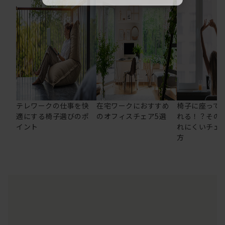
テレワークの仕事を快
在宅ワークにおすすめ
椅子に座って
適にする椅子選びのポ
のオフィスチェア5選
れる！？その
イント
れにくいチェ
方