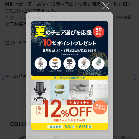
×
肘掛けは上下・前後・30度の回転で位置を調節でき、腕と肩を
丁度良い位置で支えます。
インテリア性の高いデザインテイストとオフィスチェアの機能
を兼ね備えた在宅ワークにも最適なチェアです。
選択中の商品情報
保証
注意事項
商品の特徴
関連コラム
COLUMN