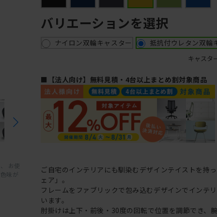
バリエーションを選択
ナイロン双輪キャスター
抵抗付ウレタン双輪
キャスタ
■【法人向け】無料見積・4台以上まとめ割対象商品
、 お使
ご自宅のインテリアにも馴染むデザインテイストを持
と色味が
ェア」。
フレームをファブリックで包み込むデザインでインテ
います。
肘掛けは上下・前後・30度の回転で位置を調節でき、