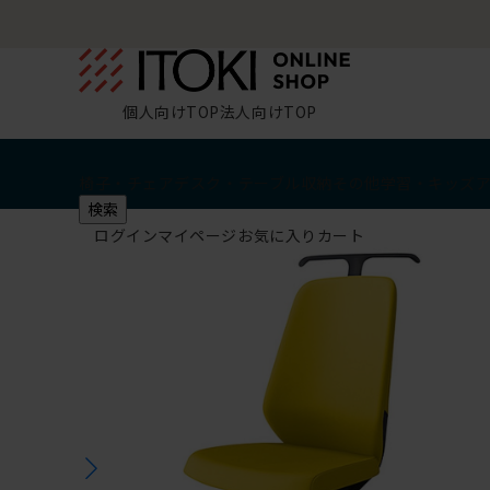
個人向けTOP
法人向けTOP
椅子・チェア
デスク・テーブル
収納
その他
学習・キッズ
検索
ログイン
マイページ
お気に入り
カート