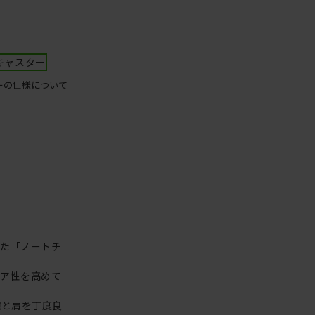
キャスター
ーの仕様について
った「ノートチ
リア性を高めて
腕と肩を丁度良