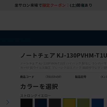
坐サロン来場で
限定クーポン
｜
(土)開催あり
アイテム
アウトレット
ノートチェア KJ-130PVHM-T1U
ノートチェア KJ-130PVHM-T1U5 ハイバック 肘なし ランバ
ガー付 抗ウイルス加工 プレーンクロスバック 抵抗付ウレタン
商品コード
（35053459）
製品記号
（KJ-
カラーを選択
ストロングイエロー