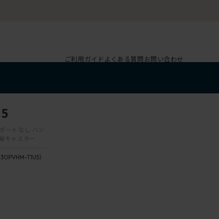
ご利用ガイド
よくある質問
お問い合わせ
5
ーサポートなし ハン
双輪キャスター
130PVHM-T1U5）