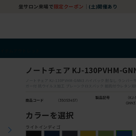
坐サロン来場で
限定クーポン
｜
(土)開催あり
アイテム
アウトレット
ノートチェア KJ-130PVHM-GN
ノートチェア KJ-130PVHM-GNN3 ハイバック 肘なし ランバ
ガー付 抗ウイルス加工 プレーンクロスバック 抵抗付ウレタン
製品記号
（KJ-
商品コード
（35053457）
GNN
カラーを選択
ライトインディゴ