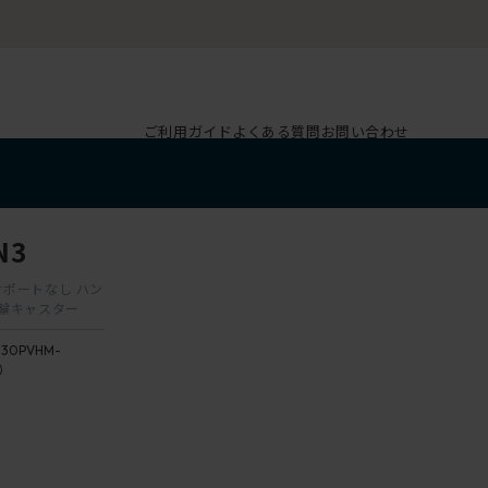
ご利用ガイド
よくある質問
お問い合わせ
N3
ーサポートなし ハン
双輪キャスター
130PVHM-
3）