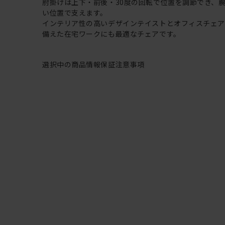
肘掛けは上下・前後・30度の回転で位置を調節でき、
い位置で支えます。
インテリア性の高いデザインテイストとオフィスチェ
備えた在宅ワークにも最適なチェアです。
選択中の商品情報
保証
注意事項