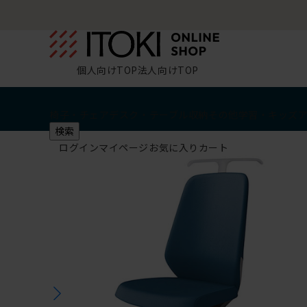
個人向けTOP
法人向けTOP
椅子・チェア
デスク・テーブル
収納
その他
学習・キッズ
検索
ログイン
マイページ
お気に入り
カート