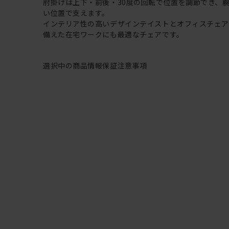
肘掛けは上下・前後・30度の回転で位置を調節でき、
い位置で支えます。
インテリア性の高いデザインテイストとオフィスチェ
備えた在宅ワークにも最適なチェアです。
選択中の商品情報
保証
注意事項