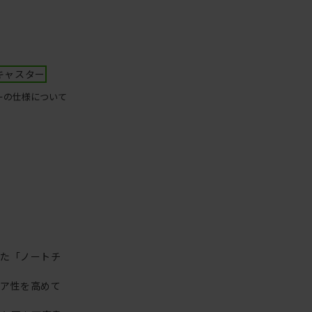
キャスター
ーの仕様について
った「ノートチ
リア性を高めて