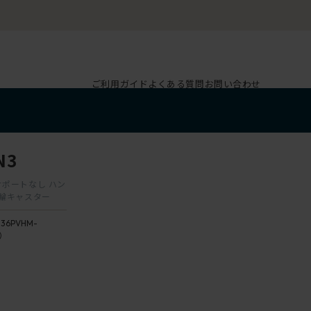
ご利用ガイド
よくある質問
お問い合わせ
N3
ーサポートなし ハン
双輪キャスター
136PVHM-
3）