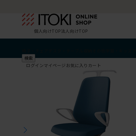
個人向けTOP
法人向けTOP
椅子・チェア
デスク・テーブル
収納
その他
学習・キッズ
検索
ログイン
マイページ
お気に入り
カート