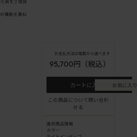
腕と肩を丁度良
アの機能を兼ね
お支払方法は複数から選べます
95,700円
（税込）
カートに入れる
お気に入
この商品について問い合わ
せる
選択商品情報
カラー
ライトインディゴ