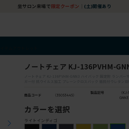
坐サロン来場で
限定クーポン
｜
(土)開催あり
アイテム
アウトレット
ノートチェア KJ-136PVHM-GN
ノートチェア KJ-136PVHM-GNN3 ハイバック 固定肘 ランバ
ガー付 抗ウイルス加工 プレーンクロスバック 抵抗付ウレタン
製品記号
（KJ-
商品コード
（35053445）
GNN
カラーを選択
ライトインディゴ