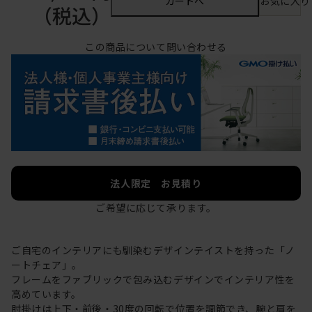
カートへ
お気に入り
（税込）
この商品について問い合わせる
法人限定 お見積り
ご希望に応じて承ります。
ご自宅のインテリアにも馴染むデザインテイストを持った「ノ
ートチェア」。
フレームをファブリックで包み込むデザインでインテリア性を
高めています。
肘掛けは上下・前後・30度の回転で位置を調節でき、腕と肩を