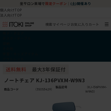
坐サロン来場で
限定クーポン
｜
(土)開催あり
個人向けTOP
法人向けTOP
検索
マイページ
お気に入り
カート
椅子・チェア
デスク・テーブル
収納
その他
学習・キッズアイテム
アウトレット
ノートチェア KJ-136PVXM-W9N3
製品記号
（KJ-136PVXM-
商品コード
（35053429）
W9N3）