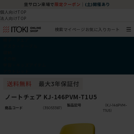
坐サロン来場で
限定クーポン
｜
(土)開催あり
個人向けTOP
法人向けTOP
検索
マイページ
お気に入り
カート
椅子・チェア
デスク・テーブル
収納
その他
学習・キッズアイテム
アウトレット
ノートチェア KJ-146PVM-T1U5
製品記号
（KJ-146PVM-
商品コード
（35053387）
T1U5）