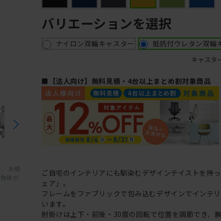
バリエーションを選択
ナイロン双輪キャスター
抵抗付ウレタン双輪
キャスタ
■【法人向け】無料見積・4台以上まとめ割対象商品
、 お使
ご自宅のインテリアにも馴染むデザインテイストを持
と色味が
ェア」。
フレームをファブリックで包み込むデザインでインテ
います。
肘掛けは上下・前後・30度の回転で位置を調節でき、