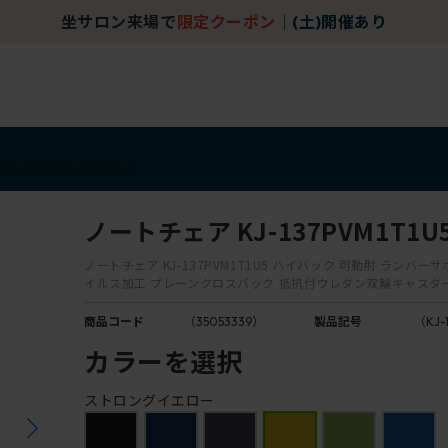
坐サロン来場で
限定クーポン
｜
(土)開催あり
アイテム
アウトレット
ノートチェア KJ-137PVM1T1U
ノートチェア KJ-137PVM1T1U5 ハイバック 可動肘 ランバー
イルス加工 プレーンクロスバック 抵抗付ウレタン双輪キャスタ
商品コード
（35053339）
製品記号
（KJ-
カラーを選択
ストロングイエロー