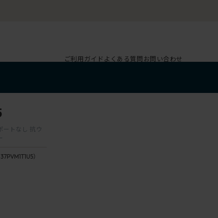
ご利用ガイド
よくある質問
お問い合わせ
5
サポートなし 抗ウ
ー
137PVM1T1U5）