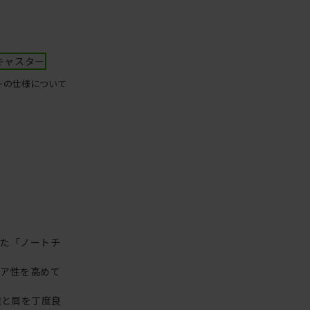
キャスター
ーの仕様について
った「ノートチ
リア性を高めて
腕と肩を丁度良