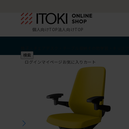
個人向けTOP
法人向けTOP
椅子・チェア
デスク・テーブル
収納
その他
学習・キッズ
検索
ログイン
マイページ
お気に入り
カート