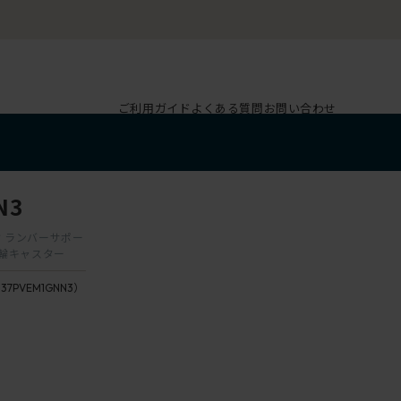
ご利用ガイド
よくある質問
お問い合わせ
N3
動肘 ランバーサポー
双輪キャスター
137PVEM1GNN3）