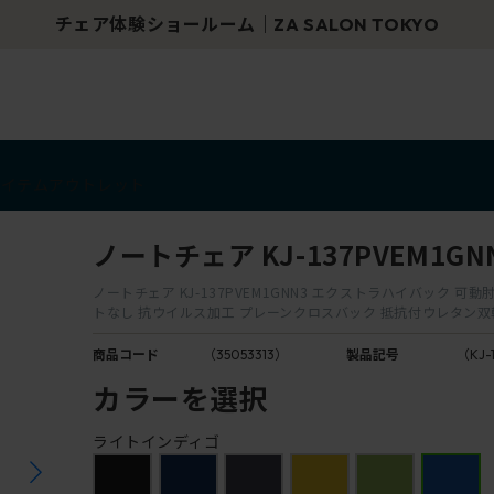
チェア体験ショールーム｜ZA SALON TOKYO
アイテム
アウトレット
ノートチェア KJ-137PVEM1GN
ノートチェア KJ-137PVEM1GNN3 エクストラハイバック 可
トなし 抗ウイルス加工 プレーンクロスバック 抵抗付ウレタン
商品コード
（35053313）
製品記号
（KJ-
カラーを選択
ライトインディゴ