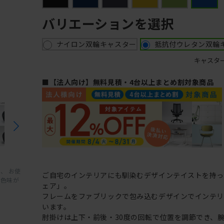
バリエーションを選択
ナイロン双輪キャスター
抵抗付ウレタン双輪
キャスタ
■【法人向け】無料見積・4台以上まとめ割対象商品
、 お使
ご自宅のインテリアにも馴染むデザインテイストを持
と色味が
ェア」。
フレームをファブリックで包み込むデザインでインテ
います。
肘掛けは上下・前後・30度の回転で位置を調節でき、