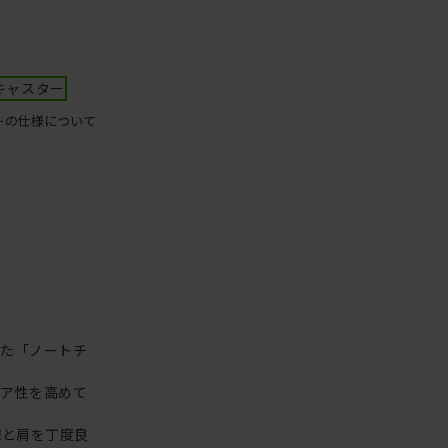
キャスター
ーの仕様について
った「ノートチ
リア性を高めて
腕と肩を丁度良