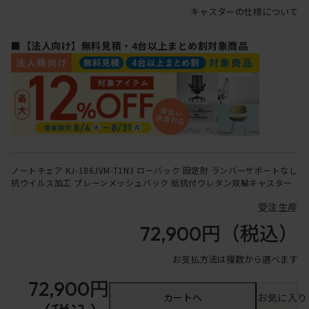
キャスターの仕様について
■【法人向け】無料見積・4台以上まとめ割対象商品
ノートチェア KJ-186JVM-T1N3 ローバック 固定肘 ランバーサポートなし
抗ウイルス加工 プレーンメッシュバック 抵抗付ウレタン双輪キャスター
受注生産
72,900円
（税込）
お支払方法は複数から選べます
72,900円
カートへ
お気に入り