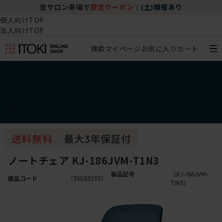
坐サロン来場で
限定クーポン
｜
(土)開催あり
個人向けTOP
法人向けTOP
検索
マイページ
お気に入り
カート
椅子・チェア
デスク・テーブル
収納
その他
学習・キッズアイテム
アウトレット
ノートチェア KJ-186JVM-T1N3
製品記号
（KJ-186JVM-
商品コード
（35053293）
T1N3）