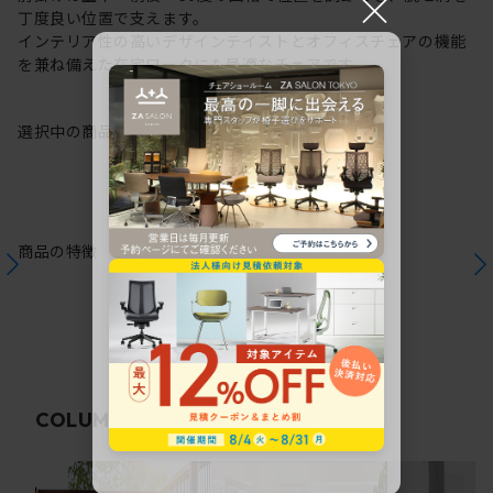
×
丁度良い位置で支えます。
インテリア性の高いデザインテイストとオフィスチェアの機能
を兼ね備えた在宅ワークにも最適なチェアです。
選択中の商品情報
保証
注意事項
商品の特徴
関連コラム
COLUMN