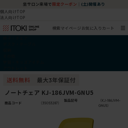
坐サロン来場で
限定クーポン
｜
(土)開催あり
個人向けTOP
法人向けTOP
検索
マイページ
お気に入り
カート
椅子・チェア
デスク・テーブル
収納
その他
学習・キッズアイテム
アウトレット
ノートチェア KJ-186JVM-GNU5
製品記号
（KJ-186JVM-
商品コード
（35053287）
GNU5）