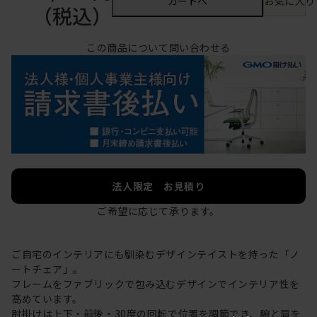
カートへ
お気に入り
（税込）
この商品について問い合わせる
法人限定 お見積り
ご希望に応じて承ります。
ご自宅のインテリアにも馴染むデザインテイストを持った「ノ
ートチェア」。
フレームをファブリックで包み込むデザインでインテリア性を
高めています。
肘掛けは上下・前後・30度の回転で位置を調節でき、腕と肩を