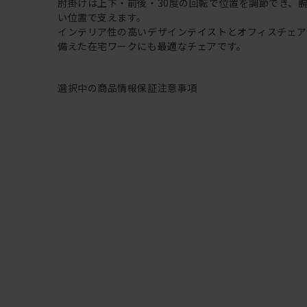
肘掛けは上下・前後・30度の回転で位置を調節でき、
い位置で支えます。
インテリア性の高いデザインテイストとオフィスチェ
備えた在宅ワークにも最適なチェアです。
選択中の商品情報
保証
注意事項