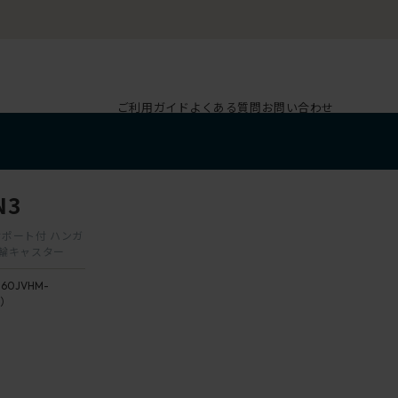
ご利用ガイド
よくある質問
お問い合わせ
N3
ーサポート付 ハンガ
双輪キャスター
160JVHM-
3）