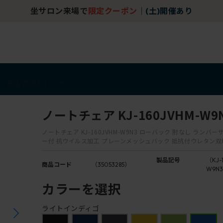
坐サロン来場で
限定クーポン
｜
(土)開催あり
アイテム
アウトレット
ノートチェア KJ-160JVHM-W9
ノートチェア KJ-160JVHM-W9N3 ローバック 肘なし ランバ
ー付 抗ウイルス加工 プレーンメッシュバック 抵抗付ウレタン
製品記号
（KJ-
商品コード
（35053285）
W9N
カラーを選択
ライトインディゴ