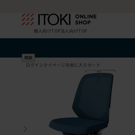
個人向けTOP
法人向けTOP
椅子・チェア
デスク・テーブル
収納
その他
学習・キッズ
検索
ログイン
マイページ
お気に入り
カート