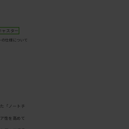
キャスター
ーの仕様について
った「ノートチ
リア性を高めて