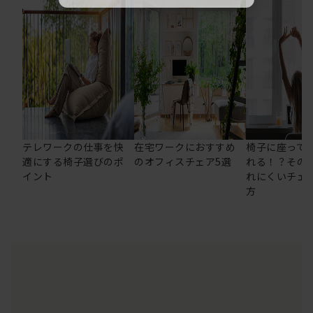
テレワークの仕事を快
在宅ワークにおすすめ
椅子に座って
適にする椅子選びのポ
のオフィスチェア5選
れる！？その
イント
れにくいチェ
方