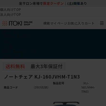
坐サロン来場で
限定クーポン
｜
(土)開催あり
個人向けTOP
法人向けTOP
検索
マイページ
お気に入り
カート
椅子・チェア
デスク・テーブル
収納
その他
学習・キッズアイテム
アウトレット
ノートチェア KJ-160JVHM-T1N3
製品記号
（KJ-
商品コード
（35053281）
160JVHM-
T1N3）