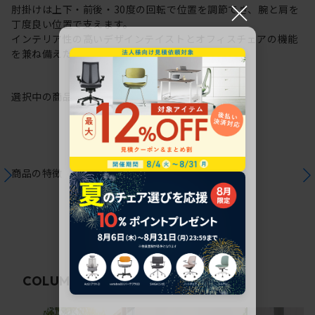
×
肘掛けは上下・前後・30度の回転で位置を調節でき、腕と肩を
丁度良い位置で支えます。
インテリア性の高いデザインテイストとオフィスチェアの機能
を兼ね備えた在宅ワークにも最適なチェアです。
選択中の商品情報
保証
注意事項
商品の特徴
関連コラム
COLUMN