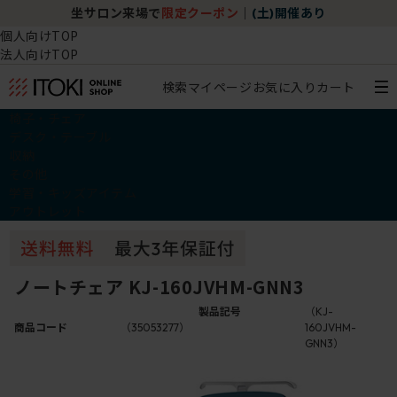
坐サロン来場で
限定クーポン
｜
(土)開催あり
個人向けTOP
法人向けTOP
検索
マイページ
お気に入り
カート
椅子・チェア
デスク・テーブル
収納
その他
学習・キッズアイテム
アウトレット
ノートチェア KJ-160JVHM-GNN3
製品記号
（KJ-
商品コード
（35053277）
160JVHM-
GNN3）