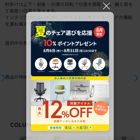
×
肘掛けは上下・前後・30度の回転で位置を調節でき、腕と肩を
丁度良い位置で支えます。
インテリア性の高いデザインテイストとオフィスチェアの機能
を兼ね備えた在宅ワークにも最適なチェアです。
選択中の商品情報
保証
注意事項
商品の特徴
関連コラム
COLUMN