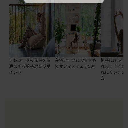
テレワークの仕事を快
在宅ワークにおすすめ
椅子に座って
適にする椅子選びのポ
のオフィスチェア5選
れる！？その
イント
れにくいチェ
方