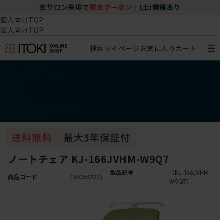
坐サロン来場で
限定クーポン
｜
(土)開催あり
個人向けTOP
法人向けTOP
検索
マイページ
お気に入り
カート
椅子・チェア
デスク・テーブル
収納
その他
学習・キッズアイテム
アウトレット
ノートチェア KJ-166JVHM-W9Q7
製品記号
（KJ-166JVHM-
商品コード
（35053272）
W9Q7）