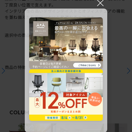
×
丁度良い位置で支えます。
インテリア性の高いデザインテイストとオフィスチェアの機能
を兼ね備えた在宅ワークにも最適なチェアです。
選択中の商品情報
保証
注意事項
商品の特徴
関連コラム
COLUMN