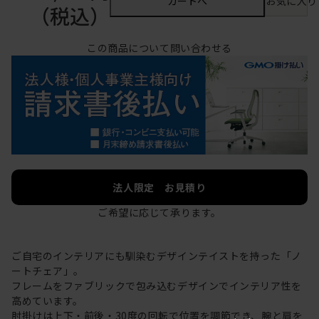
カートへ
お気に入り
（税込）
この商品について問い合わせる
法人限定 お見積り
ご希望に応じて承ります。
ご自宅のインテリアにも馴染むデザインテイストを持った「ノ
ートチェア」。
フレームをファブリックで包み込むデザインでインテリア性を
高めています。
肘掛けは上下・前後・30度の回転で位置を調節でき、腕と肩を