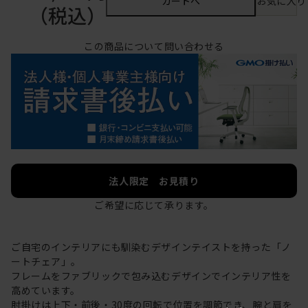
カートへ
お気に入り
（税込）
この商品について問い合わせる
法人限定 お見積り
ご希望に応じて承ります。
ご自宅のインテリアにも馴染むデザインテイストを持った「ノ
ートチェア」。
フレームをファブリックで包み込むデザインでインテリア性を
高めています。
肘掛けは上下・前後・30度の回転で位置を調節でき、腕と肩を