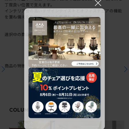
×
丁度良い位置で支えます。
インテリア性の高いデザインテイストとオフィスチェアの機能
を兼ね備えた在宅ワークにも最適なチェアです。
選択中の商品情報
保証
注意事項
商品の特徴
関連コラム
COLUMN