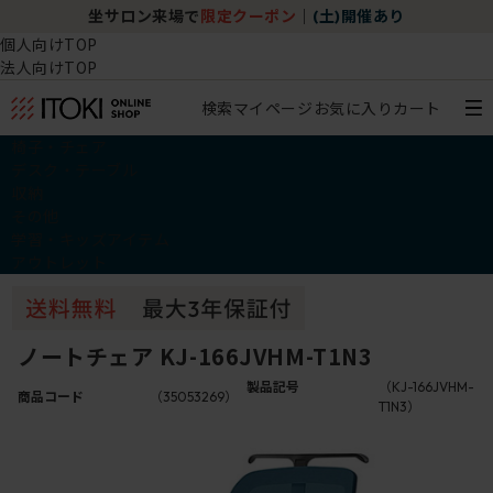
坐サロン来場で
限定クーポン
｜
(土)開催あり
個人向けTOP
法人向けTOP
検索
マイページ
お気に入り
カート
椅子・チェア
デスク・テーブル
収納
その他
学習・キッズアイテム
アウトレット
ノートチェア KJ-166JVHM-T1N3
製品記号
（KJ-166JVHM-
商品コード
（35053269）
T1N3）