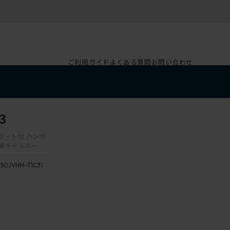
ご利用ガイド
よくある質問
お問い合わせ
3
ーサポート付 ハンガ
双輪キャスター
150JVHM-T1C3）