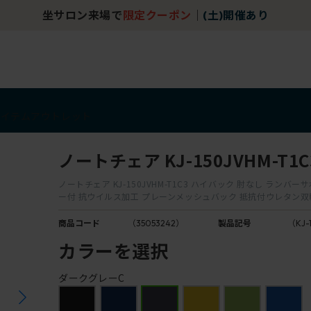
坐サロン来場で
限定クーポン
｜
(土)開催あり
アイテム
アウトレット
ノートチェア KJ-150JVHM-T1C
ノートチェア KJ-150JVHM-T1C3 ハイバック 肘なし ランバ
ー付 抗ウイルス加工 プレーンメッシュバック 抵抗付ウレタン
商品コード
（35053242）
製品記号
（KJ-
カラーを選択
ダークグレーC