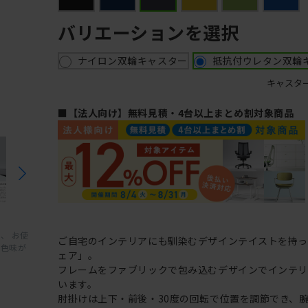
バリエーションを選択
ナイロン双輪キャスター
抵抗付ウレタン双輪
キャスタ
■【法人向け】無料見積・4台以上まとめ割対象商品
、 お使
ご自宅のインテリアにも馴染むデザインテイストを持
と色味が
ェア」。
フレームをファブリックで包み込むデザインでインテ
います。
肘掛けは上下・前後・30度の回転で位置を調節でき、