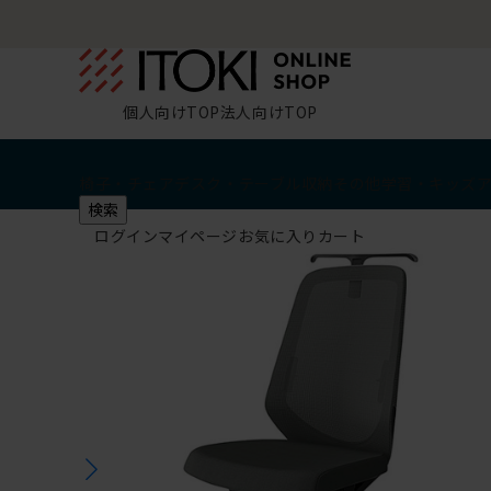
個人向けTOP
法人向けTOP
椅子・チェア
デスク・テーブル
収納
その他
学習・キッズ
検索
ログイン
マイページ
お気に入り
カート