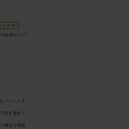
キャスター
ーの仕様について
った「ノートチ
リア性を高めて
腕と肩を丁度良