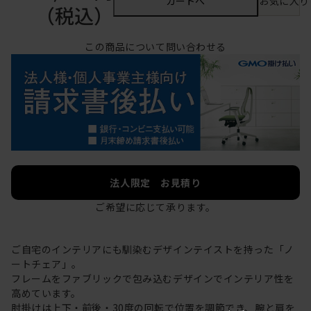
カートへ
お気に入り
（税込）
この商品について問い合わせる
法人限定 お見積り
ご希望に応じて承ります。
ご自宅のインテリアにも馴染むデザインテイストを持った「ノ
ートチェア」。
フレームをファブリックで包み込むデザインでインテリア性を
高めています。
肘掛けは上下・前後・30度の回転で位置を調節でき、腕と肩を