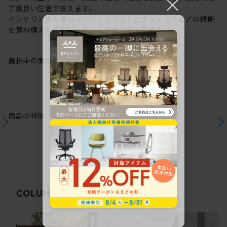
×
丁度良い位置で支えます。
インテリア性の高いデザインテイストとオフィスチェアの機能
を兼ね備えた在宅ワークにも最適なチェアです。
選択中の商品情報
保証
注意事項
商品の特徴
関連コラム
COLUMN