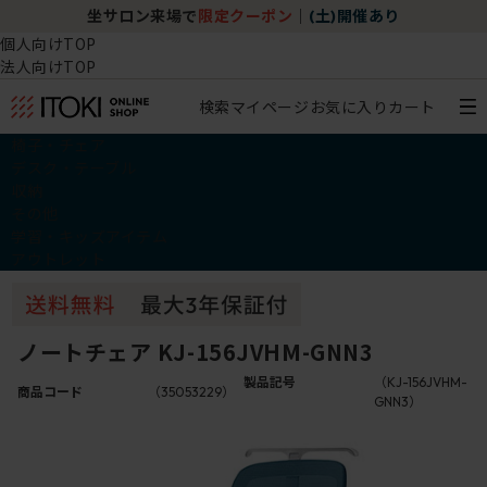
坐サロン来場で
限定クーポン
｜
(土)開催あり
個人向けTOP
法人向けTOP
検索
マイページ
お気に入り
カート
椅子・チェア
デスク・テーブル
収納
その他
学習・キッズアイテム
アウトレット
ノートチェア KJ-156JVHM-GNN3
製品記号
（KJ-156JVHM-
商品コード
（35053229）
GNN3）