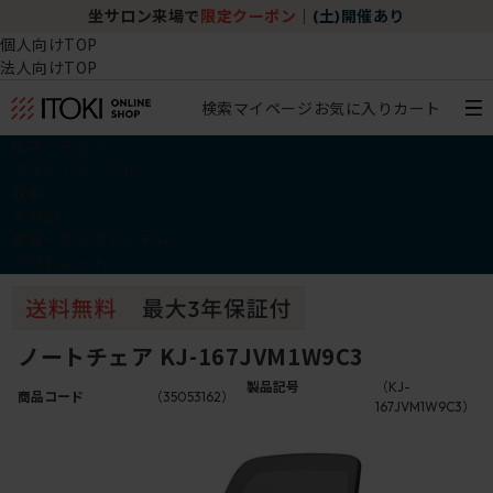
坐サロン来場で
限定クーポン
｜
(土)開催あり
個人向けTOP
法人向けTOP
検索
マイページ
お気に入り
カート
椅子・チェア
デスク・テーブル
収納
その他
学習・キッズアイテム
アウトレット
ノートチェア KJ-167JVM1W9C3
製品記号
（KJ-
商品コード
（35053162）
167JVM1W9C3）