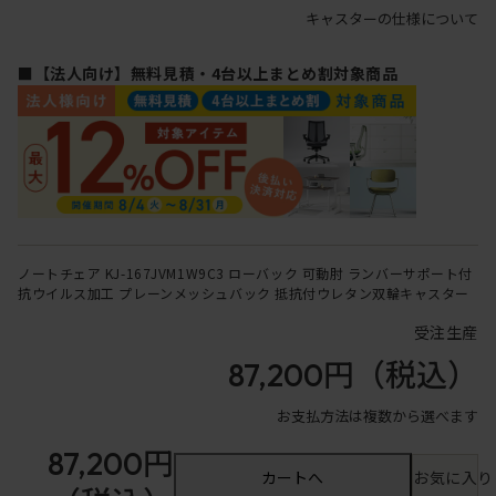
キャスターの仕様について
■【法人向け】無料見積・4台以上まとめ割対象商品
ノートチェア KJ-167JVM1W9C3 ローバック 可動肘 ランバーサポート付
抗ウイルス加工 プレーンメッシュバック 抵抗付ウレタン双輪キャスター
受注生産
87,200円
（税込）
お支払方法は複数から選べます
87,200円
カートへ
お気に入り