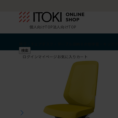
個人向けTOP
法人向けTOP
椅子・チェア
デスク・テーブル
収納
その他
学習・キッズ
検索
ログイン
マイページ
お気に入り
カート