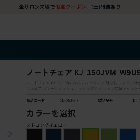
坐サロン来場で
限定クーポン
｜
(土)開催あり
アイテム
アウトレット
ノートチェア KJ-150JVM-W9U
ノートチェア KJ-150JVM-W9U5 ハイバック 肘なし ランバー
ルス加工 プレーンメッシュバック 抵抗付ウレタン双輪キャスタ
商品コード
（35053151）
製品記号
（KJ-
カラーを選択
ストロングイエロー