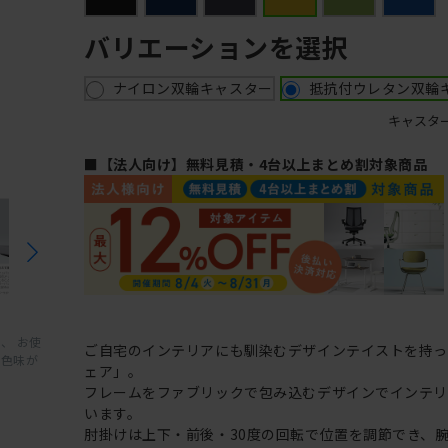
バリエーションを選択
ナイロン双輪キャスター
抵抗付ウレタン双輪
キャスタ
■【法人向け】無料見積・4台以上まとめ割対象商品
、 お使
ご自宅のインテリアにも馴染むデザインテイストを持
と色味が
ェア」。
フレームをファブリックで包み込むデザインでインテ
います。
肘掛けは上下・前後・30度の回転で位置を調節でき、