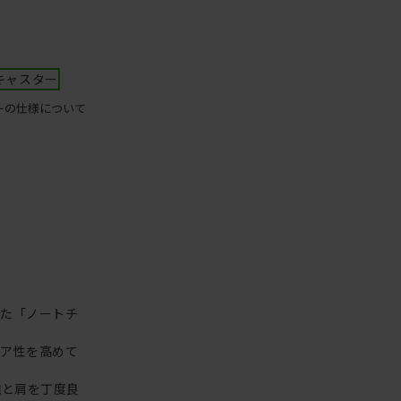
キャスター
ーの仕様について
った「ノートチ
リア性を高めて
腕と肩を丁度良