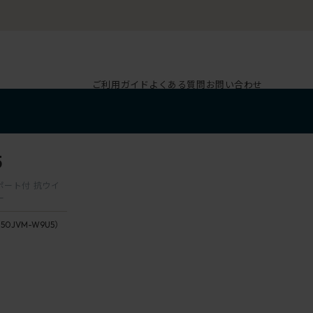
ご利用ガイド
よくある質問
お問い合わせ
5
サポート付 抗ウイ
ー
150JVM-W9U5）