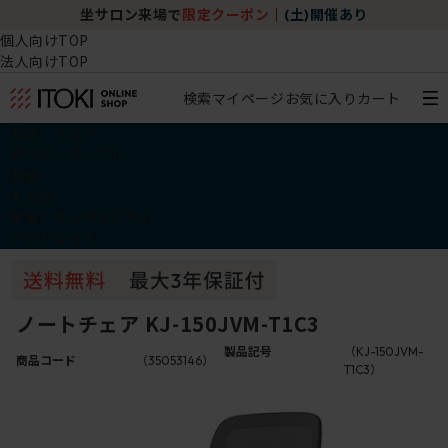
坐サロン来場で
限定クーポン
｜
(土)開催あり
個人向けTOP
法人向けTOP
検索
マイページ
お気に入り
カート
椅子・チェア
デスク・テーブル
収納
その他
学習・キッズアイテム
アウトレット
ノートチェア KJ-150JVM-T1C3
製品記号
（KJ-150JVM-
商品コード
（35053146）
T1C3）