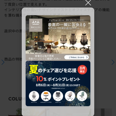
×
丁度良い位置で支えます。
インテリア性の高いデザインテイストとオフィスチェアの機能
を兼ね備えた在宅ワークにも最適なチェアです。
選択中の商品情報
保証
注意事項
商品の特徴
関連コラム
COLUMN