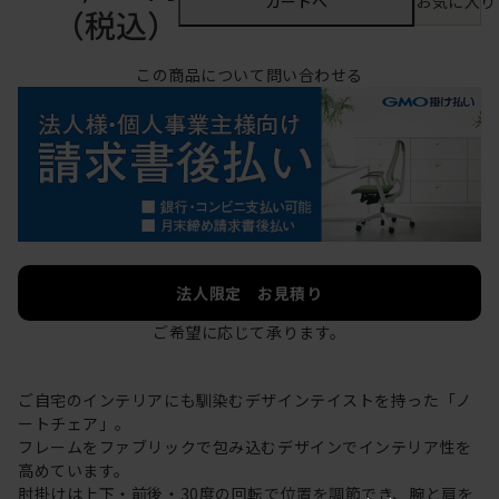
カートへ
お気に入り
（税込）
この商品について問い合わせる
法人限定 お見積り
ご希望に応じて承ります。
ご自宅のインテリアにも馴染むデザインテイストを持った「ノ
ートチェア」。
フレームをファブリックで包み込むデザインでインテリア性を
高めています。
肘掛けは上下・前後・30度の回転で位置を調節でき、腕と肩を