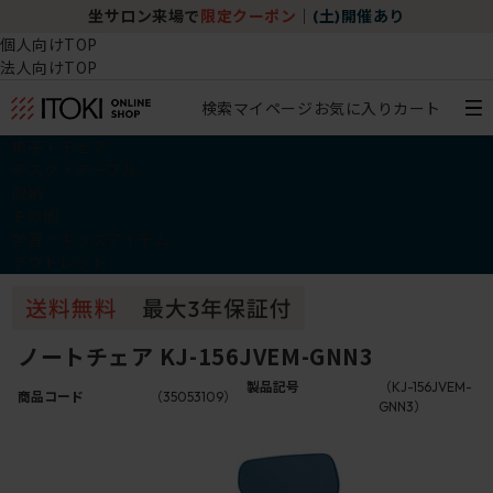
坐サロン来場で
限定クーポン
｜
(土)開催あり
個人向けTOP
法人向けTOP
検索
マイページ
お気に入り
カート
椅子・チェア
デスク・テーブル
収納
その他
学習・キッズアイテム
アウトレット
ノートチェア KJ-156JVEM-GNN3
製品記号
（KJ-156JVEM-
商品コード
（35053109）
GNN3）