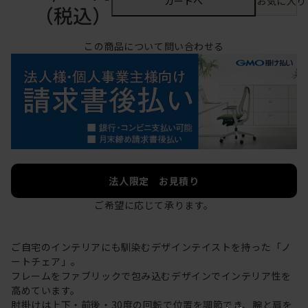
カートへ
お気に入り
（税込）
この商品について問い合わせる
法人限定 お見積り
ご希望に応じて承ります。
ご自宅のインテリアにも馴染むデザインテイストを持った「ノ
ートチェア」。
フレームをファブリックで包み込むデザインでインテリア性を
高めています。
肘掛けは上下・前後・30度の回転で位置を調節でき、腕と肩を