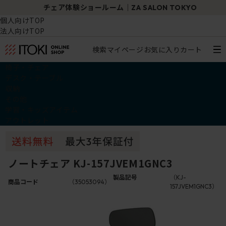
チェア体験ショールーム｜ZA SALON TOKYO
個人向けTOP
法人向けTOP
検索
マイページ
お気に入り
カート
椅子・チェア
デスク・テーブル
収納
その他
学習・キッズアイテム
アウトレット
ノートチェア KJ-157JVEM1GNC3
製品記号
（KJ-
商品コード
（35053094）
157JVEM1GNC3）