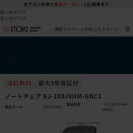
坐サロン来場で
限定クーポン
｜
(土)開催あり
個人向けTOP
法人向けTOP
検索
マイページ
お気に入り
カート
椅子・チェア
デスク・テーブル
収納
その他
学習・キッズアイテム
アウトレット
ノートチェア KJ-180JVHM-GNC3
製品記号
（KJ-180JVHM-
商品コード
（35053082）
GNC3）