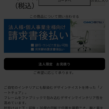
カートへ
お気に入り
（税込）
この商品について問い合わせる
法人限定 お見積り
ご希望に応じて承ります。
ご自宅のインテリアにも馴染むデザインテイストを持った「ノ
ートチェア」。
フレームをファブリックで包み込むデザインでインテリア性を
高めています。
肘掛けは上下・前後・30度の回転で位置を調節でき、腕と肩を