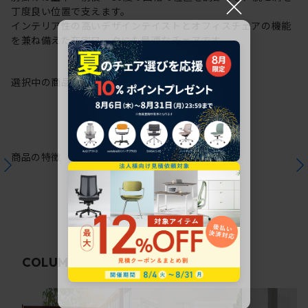
×
丁度良い位置で支えます。
インテリア性の高いデザインテイストとオフィスチェアの機能
を兼ね備えた在宅ワークにも最適なチェアです。
選択中の商品情報
保証
注意事項
商品の特徴
関連コラム
COLUMN