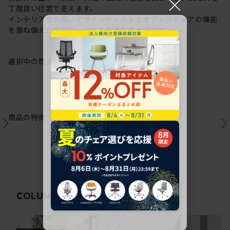
×
丁度良い位置で支えます。
インテリア性の高いデザインテイストとオフィスチェアの機能
を兼ね備えた在宅ワークにも最適なチェアです。
選択中の商品情報
保証
注意事項
商品の特徴
関連コラム
COLUMN