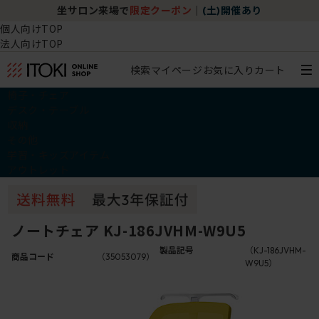
坐サロン来場で
限定クーポン
｜
(土)開催あり
個人向けTOP
法人向けTOP
検索
マイページ
お気に入り
カート
椅子・チェア
デスク・テーブル
収納
その他
学習・キッズアイテム
アウトレット
ノートチェア KJ-186JVHM-W9U5
製品記号
（KJ-186JVHM-
商品コード
（35053079）
W9U5）