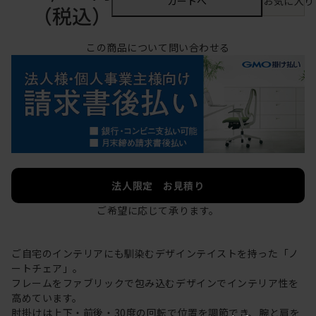
カートへ
お気に入り
（税込）
この商品について問い合わせる
法人限定 お見積り
ご希望に応じて承ります。
ご自宅のインテリアにも馴染むデザインテイストを持った「ノ
ートチェア」。
フレームをファブリックで包み込むデザインでインテリア性を
高めています。
肘掛けは上下・前後・30度の回転で位置を調節でき、腕と肩を