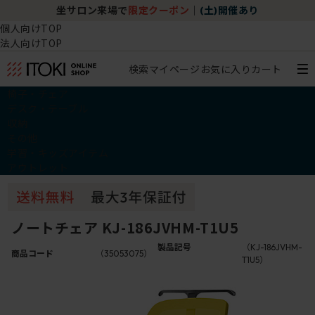
坐サロン来場で
限定クーポン
｜
(土)開催あり
個人向けTOP
法人向けTOP
検索
マイページ
お気に入り
カート
椅子・チェア
デスク・テーブル
収納
その他
学習・キッズアイテム
アウトレット
ノートチェア KJ-186JVHM-T1U5
製品記号
（KJ-186JVHM-
商品コード
（35053075）
T1U5）