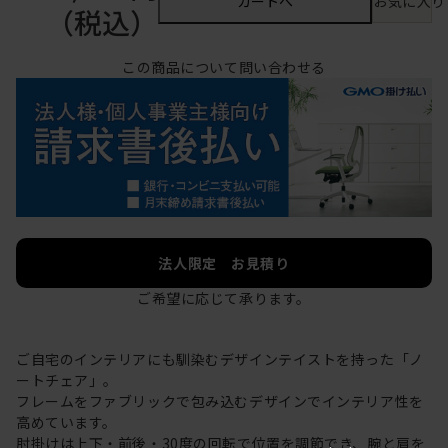
カートへ
お気に入り
（税込）
この商品について問い合わせる
法人限定 お見積り
ご希望に応じて承ります。
ご自宅のインテリアにも馴染むデザインテイストを持った「ノ
ートチェア」。
フレームをファブリックで包み込むデザインでインテリア性を
高めています。
肘掛けは上下・前後・30度の回転で位置を調節でき、腕と肩を