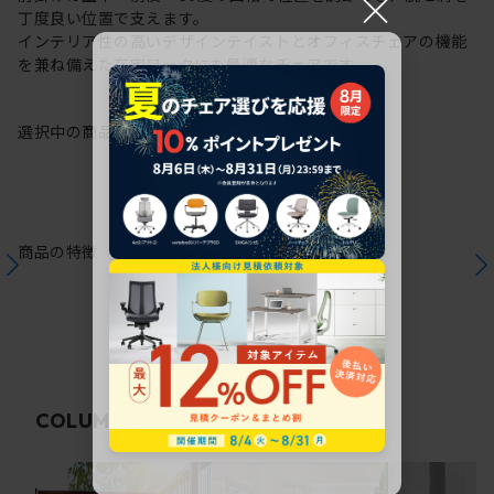
×
丁度良い位置で支えます。
インテリア性の高いデザインテイストとオフィスチェアの機能
を兼ね備えた在宅ワークにも最適なチェアです。
選択中の商品情報
保証
注意事項
商品の特徴
関連コラム
COLUMN