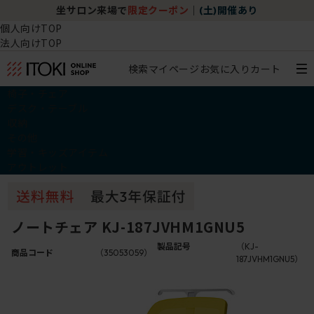
坐サロン来場で
限定クーポン
｜
(土)開催あり
個人向けTOP
法人向けTOP
検索
マイページ
お気に入り
カート
椅子・チェア
デスク・テーブル
収納
その他
学習・キッズアイテム
アウトレット
ノートチェア KJ-187JVHM1GNU5
製品記号
（KJ-
商品コード
（35053059）
187JVHM1GNU5）