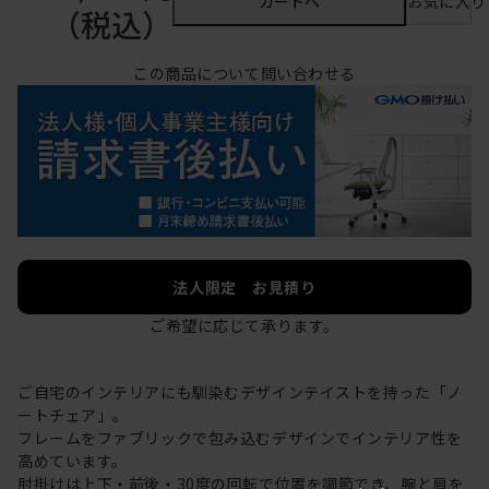
カートへ
お気に入り
（税込）
この商品について問い合わせる
法人限定 お見積り
ご希望に応じて承ります。
ご自宅のインテリアにも馴染むデザインテイストを持った「ノ
ートチェア」。
フレームをファブリックで包み込むデザインでインテリア性を
高めています。
肘掛けは上下・前後・30度の回転で位置を調節でき、腕と肩を