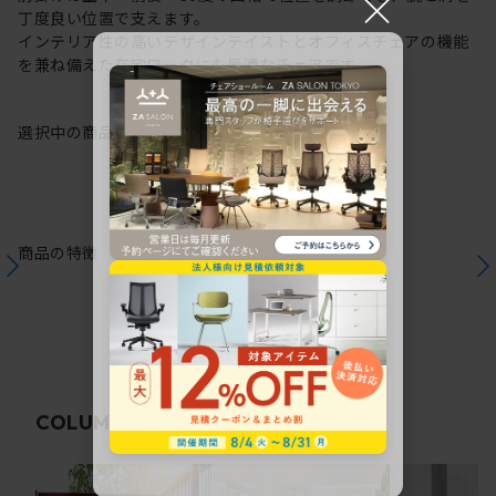
×
丁度良い位置で支えます。
インテリア性の高いデザインテイストとオフィスチェアの機能
を兼ね備えた在宅ワークにも最適なチェアです。
選択中の商品情報
保証
注意事項
商品の特徴
関連コラム
COLUMN