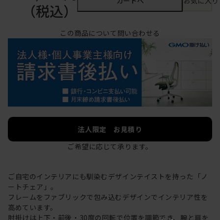
カートへ
お気に入り
（税込）
この商品について問い合わせる
法人限定 お見積り
ご希望に応じて承ります。
ご自宅のインテリアにも馴染むデザインテイストを持った「ノ
ートチェア」。
フレームをファブリックで包み込むデザインでインテリア性を
高めています。
肘掛けは上下・前後・30度の回転で位置を調節でき、腕と肩を