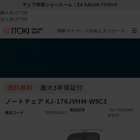
チェア体験ショールーム｜ZA SALON TOKYO
個人向けTOP
法人向けTOP
検索
マイページ
お気に入り
カート
椅子・チェア
デスク・テーブル
収納
その他
学習・キッズアイテム
アウトレット
ノートチェア KJ-176JVHM-W9C3
製品記号
（KJ-176JVHM-
商品コード
（35053042）
W9C3）