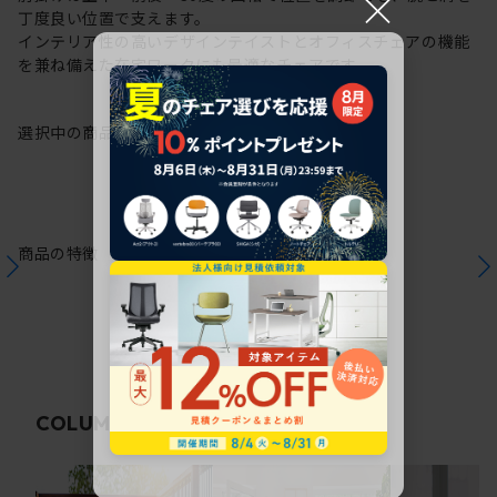
×
丁度良い位置で支えます。
インテリア性の高いデザインテイストとオフィスチェアの機能
を兼ね備えた在宅ワークにも最適なチェアです。
選択中の商品情報
保証
注意事項
商品の特徴
関連コラム
COLUMN