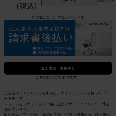
カートへ
お気に入り
（税込）
この商品について問い合わせる
法人限定 お見積り
ご希望に応じて承ります。
ご自宅のインテリアにも馴染むデザインテイストを持った「ノ
ートチェア」。
フレームをファブリックで包み込むデザインでインテリア性を
高めています。
肘掛けは上下・前後・30度の回転で位置を調節でき、腕と肩を