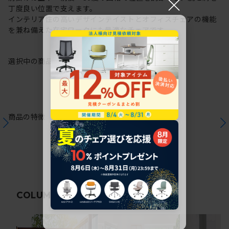
×
丁度良い位置で支えます。
インテリア性の高いデザインテイストとオフィスチェアの機能
を兼ね備えた在宅ワークにも最適なチェアです。
選択中の商品情報
保証
注意事項
商品の特徴
関連コラム
COLUMN