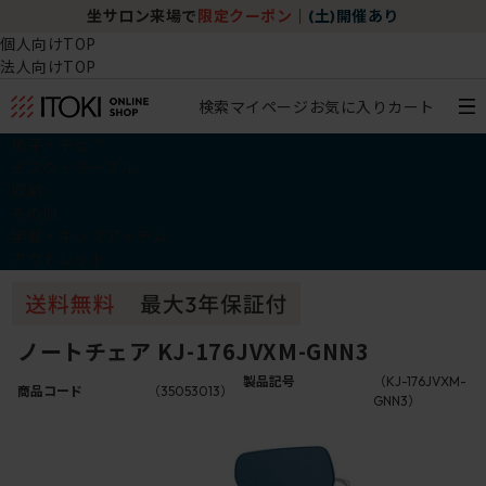
坐サロン来場で
限定クーポン
｜
(土)開催あり
個人向けTOP
法人向けTOP
検索
マイページ
お気に入り
カート
椅子・チェア
デスク・テーブル
収納
その他
学習・キッズアイテム
アウトレット
ノートチェア KJ-176JVXM-GNN3
製品記号
（KJ-176JVXM-
商品コード
（35053013）
GNN3）