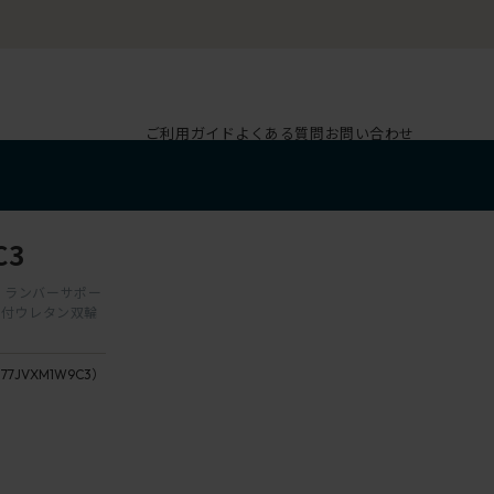
ご利用ガイド
よくある質問
お問い合わせ
C3
動肘 ランバーサポー
抗付ウレタン双輪
177JVXM1W9C3）