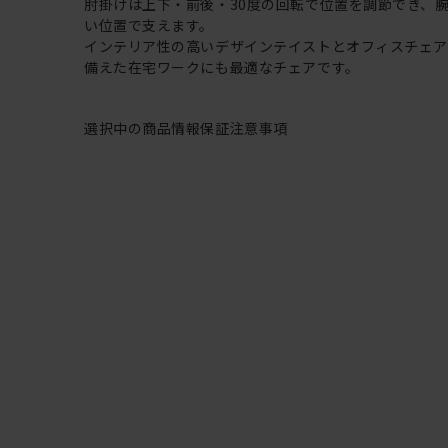
肘掛けは上下・前後・30度の回転で位置を調節でき、
い位置で支えます。
インテリア性の高いデザインテイストとオフィスチェ
備えた在宅ワークにも最適なチェアです。
選択中の商品情報
保証
注意事項