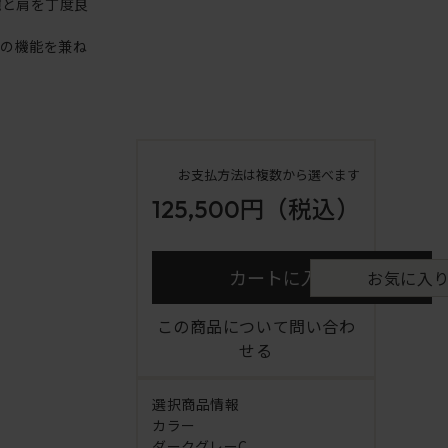
腕と肩を丁度良
アの機能を兼ね
お支払方法は複数から選べます
125,500円
（税込）
カートに入れる
お気に入
この商品について問い合わ
せる
選択商品情報
カラー
ダークグレーC