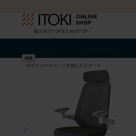
個人向けTOP
法人向けTOP
椅子・チェア
デスク・テーブル
収納
その他
学習・キッズ
検索
ログイン
マイページ
お気に入り
カート