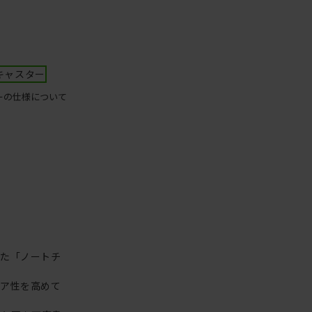
キャスター
ーの仕様について
った「ノートチ
リア性を高めて