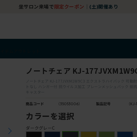
坐サロン来場で
限定クーポン
｜
(土)開催あり
アイテム
アウトレット
ノートチェア KJ-177JVXM1W9
ノートチェア KJ-177JVXM1W9C3 エクストラハイバック 可
トなし ハンガー付 抗ウイルス加工 プレーンメッシュバック 抵
キャスター
商品コード
（35053006）
製品記号
（KJ-
カラーを選択
ダークグレーC