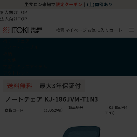
坐サロン来場で
限定クーポン
｜
(土)開催あり
個人向けTOP
法人向けTOP
検索
マイページ
お気に入り
カート
椅子・チェア
デスク・テーブル
収納
その他
学習・キッズアイテム
アウトレット
ノートチェア KJ-186JVM-T1N3
製品記号
（KJ-186JVM-
商品コード
（35052981）
T1N3）