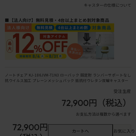
キャスターの仕様について
■【法人向け】無料見積・4台以上まとめ割対象商品
ノートチェア KJ-186JVM-T1N3 ローバック 固定肘 ランバーサポートなし
抗ウイルス加工 プレーンメッシュバック 抵抗付ウレタン双輪キャスター
受注生産
72,900円
（税込）
お支払方法は複数から選べます
72,900円
カートへ
お気に入り