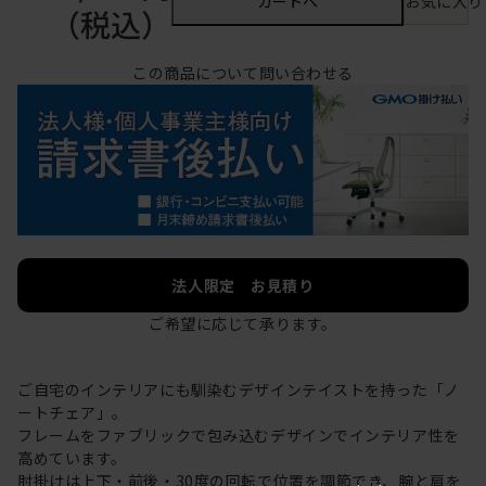
カートへ
お気に入り
（税込）
この商品について問い合わせる
法人限定 お見積り
ご希望に応じて承ります。
ご自宅のインテリアにも馴染むデザインテイストを持った「ノ
ートチェア」。
フレームをファブリックで包み込むデザインでインテリア性を
高めています。
肘掛けは上下・前後・30度の回転で位置を調節でき、腕と肩を