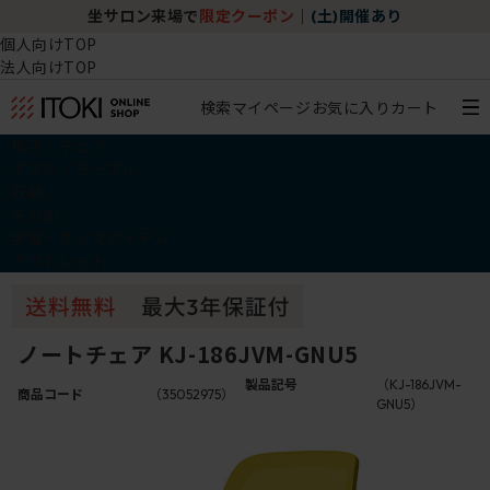
坐サロン来場で
限定クーポン
｜
(土)開催あり
個人向けTOP
法人向けTOP
検索
マイページ
お気に入り
カート
椅子・チェア
デスク・テーブル
収納
その他
学習・キッズアイテム
アウトレット
ノートチェア KJ-186JVM-GNU5
製品記号
（KJ-186JVM-
商品コード
（35052975）
GNU5）