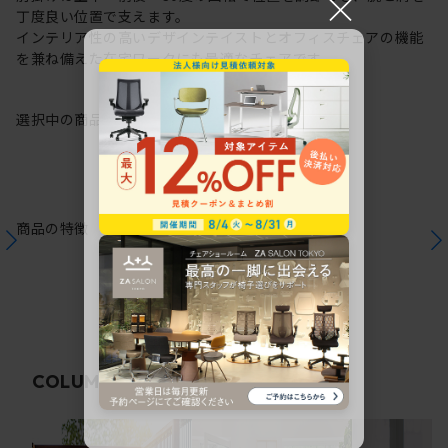
×
丁度良い位置で支えます。
インテリア性の高いデザインテイストとオフィスチェアの機能
を兼ね備えた在宅ワークにも最適なチェアです。
選択中の商品情報
保証
注意事項
商品の特徴
関連コラム
COLUMN