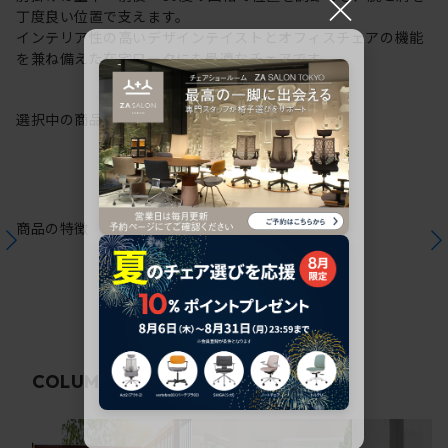
×
丁度良い位置で支えます。
インテリア性の高いデザインテイストとオフィスチェアの機能
を兼ね備えた在宅ワークにも最適なチェアです。
選択中の商品情報
保証
注意事項
商品の特徴
関連コラム
COLUMN