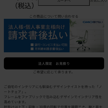
カートへ
お気に入り
（税込）
この商品について問い合わせる
法人限定 お見積り
ご希望に応じて承ります。
ご自宅のインテリアにも馴染むデザインテイストを持った「ノ
ートチェア」。
フレームをファブリックで包み込むデザインでインテリア性を
高めています。
肘掛けは上下・前後・30度の回転で位置を調節でき、腕と肩を