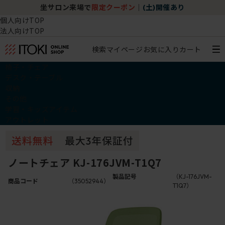
坐サロン来場で
限定クーポン
｜
(土)開催あり
個人向けTOP
法人向けTOP
検索
マイページ
お気に入り
カート
椅子・チェア
デスク・テーブル
収納
その他
学習・キッズアイテム
アウトレット
ノートチェア KJ-176JVM-T1Q7
製品記号
（KJ-176JVM-
商品コード
（35052944）
T1Q7）