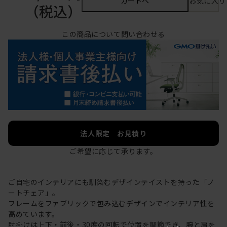
カートへ
お気に入り
（税込）
この商品について問い合わせる
法人限定 お見積り
ご希望に応じて承ります。
ご自宅のインテリアにも馴染むデザインテイストを持った「ノ
ートチェア」。
フレームをファブリックで包み込むデザインでインテリア性を
高めています。
肘掛けは上下・前後・30度の回転で位置を調節でき、腕と肩を