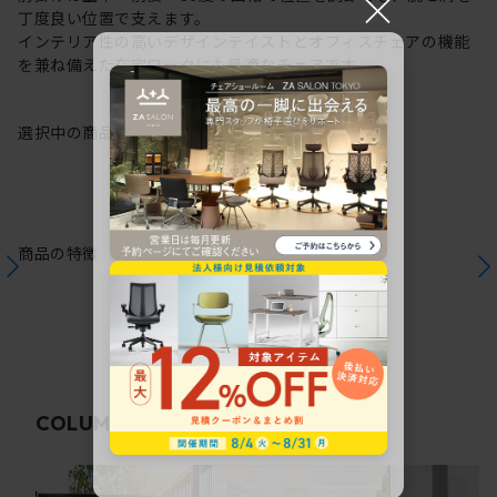
×
丁度良い位置で支えます。
インテリア性の高いデザインテイストとオフィスチェアの機能
を兼ね備えた在宅ワークにも最適なチェアです。
選択中の商品情報
保証
注意事項
商品の特徴
関連コラム
COLUMN