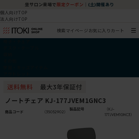
坐サロン来場で
限定クーポン
｜
(土)開催あり
個人向けTOP
法人向けTOP
検索
マイページ
お気に入り
カート
椅子・チェア
デスク・テーブル
収納
その他
学習・キッズアイテム
アウトレット
ノートチェア KJ-177JVEM1GNC3
製品記号
（KJ-
商品コード
（35052902）
177JVEM1GNC3）