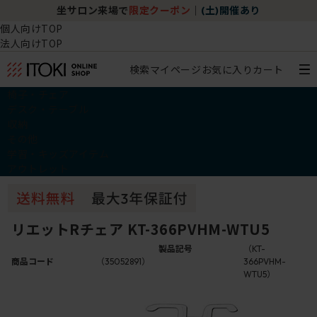
坐サロン来場で
限定クーポン
｜
(土)開催あり
個人向けTOP
法人向けTOP
検索
マイページ
お気に入り
カート
椅子・チェア
デスク・テーブル
収納
その他
学習・キッズアイテム
アウトレット
リエットRチェア KT-366PVHM-WTU5
製品記号
（KT-
商品コード
（35052891）
366PVHM-
WTU5）