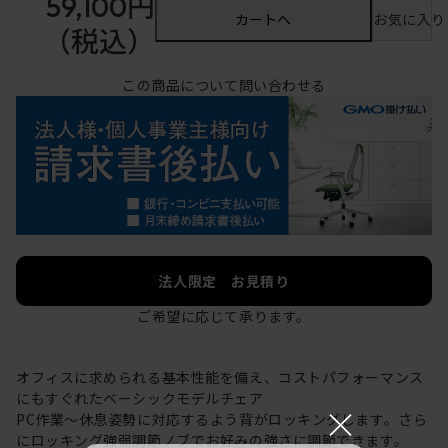
59,100円
カートへ
お気に入り
（税込）
この商品について問い合わせる
法人限定 お見積り
ご希望に応じて承ります。
オフィスに求められる基本性能を備え、コストパフォーマンス
にもすぐれたベーシックモデルチェア
×
PC作業～休息姿勢に対応するよう背がロッキングします。さら
にロッキング強弱調節ノブでお好みの強さに調節できます。