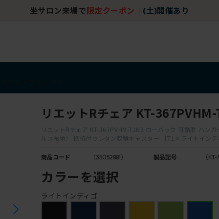
坐サロン来場で
限定クーポン
｜
(土)開催あり
アイテム
アウトレット
リエットRチェア KT-367PVHM-
リエットRチェア KT-367PVHM-T1N3 ローバック 可動肘 ハン
ルス布地） 抵抗付ウレタン双輪キャスター ［T1×ライトインデ
商品コード
（35052881）
製品記号
（KT-
カラーを選択
ライトインディゴ