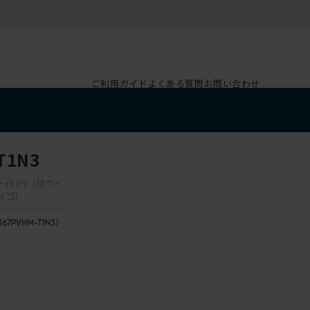
ご利用ガイド
よくある質問
お問い合わせ
T1N3
ガー付 PV（抗ウイ
ィゴ］
367PVHM-T1N3）