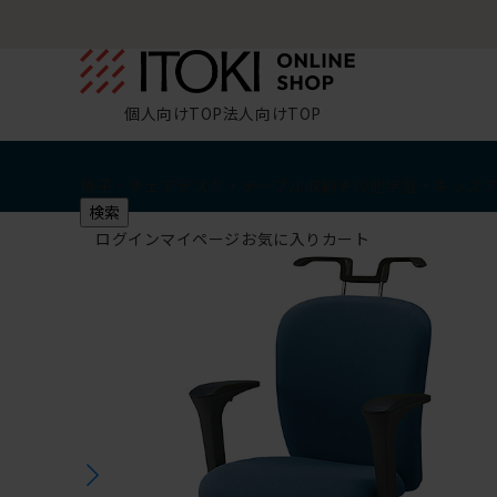
個人向けTOP
法人向けTOP
椅子・チェア
デスク・テーブル
収納
その他
学習・キッズ
検索
ログイン
マイページ
お気に入り
カート