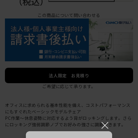
（税込）
この商品について問い合わせる
法人限定 お見積り
ご希望に応じて承ります。
オフィスに求められる基本性能を備え、コストパフォーマンス
にもすぐれたベーシックモデルチェア
PC作業～休息姿勢に対応するよう背がロッキングします。さら
×
にロッキング強弱調節ノブでお好みの強さに調節できます。