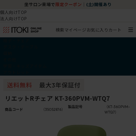
坐サロン来場で
限定クーポン
｜
(土)開催あり
個人向けTOP
法人向けTOP
検索
マイページ
お気に入り
カート
椅子・チェア
デスク・テーブル
収納
その他
学習・キッズアイテム
アウトレット
リエットRチェア KT-360PVM-WTQ7
製品記号
（KT-360PVM-
商品コード
（35052876）
WTQ7）