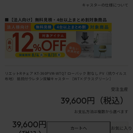
キャスターの仕様について
■【法人向け】無料見積・4台以上まとめ割対象商品
リエットRチェア KT-360PVM-WTQ7 ローバック 肘なし PV（抗ウイルス
布地） 抵抗付ウレタン双輪キャスター ［WT×グラスグリーン］
受注生産
39,600円
（税込）
お支払方法は複数から選べます
39,600円
カートへ
お気に入り