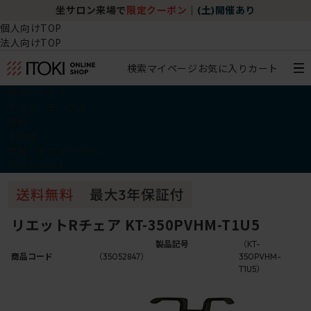
坐サロン来場で
限定クーポン
｜
(土)開催あり
個人向けTOP
法人向けTOP
検索
マイページ
お気に入り
カート
椅子・チェア
デスク・テーブル
収納
その他
学習・キッズアイテム
アウトレット
リエットRチェア KT-350PVHM-T1U5
製品記号
（KT-
商品コード
（35052847）
350PVHM-
T1U5）