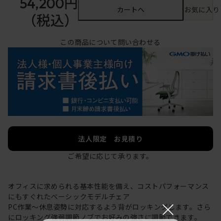
54,200円
カートへ
お気に入り
（税込）
この商品について問い合わせる
法人限定 お見積り
ご希望に応じて承ります。
オフィスに求められる基本性能を備え、コストパフォーマンス
にもすぐれたベーシックモデルチェア
×
PC作業～休息姿勢に対応するよう背がロッキングします。さら
にロッキング強弱調節ノブでお好みの強さに調節できます。