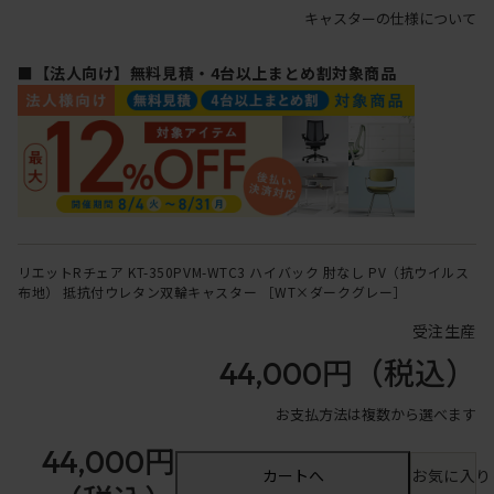
キャスターの仕様について
■【法人向け】無料見積・4台以上まとめ割対象商品
リエットRチェア KT-350PVM-WTC3 ハイバック 肘なし PV（抗ウイルス
布地） 抵抗付ウレタン双輪キャスター ［WT×ダークグレー］
受注生産
44,000円
（税込）
お支払方法は複数から選べます
44,000円
カートへ
お気に入り