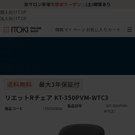
坐サロン来場で
限定クーポン
｜
(土)開催あり
個人向けTOP
法人向けTOP
検索
マイページ
お気に入り
カート
椅子・チェア
デスク・テーブル
収納
その他
学習・キッズアイテム
アウトレット
リエットRチェア KT-350PVM-WTC3
製品記号
（KT-350PVM-
商品コード
（35052826）
WTC3）