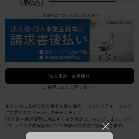
（税込）
この商品について問い合わせる
法人限定 お見積り
ご希望に応じて承ります。
オフィスに求められる基本性能を備え、コストパフォーマンス
にもすぐれたベーシックモデルチェア
PC作業～休息姿勢に対応するよう背がロッキングします。さら
×
にロッキング強弱調節ノブでお好みの強さに調節できます。