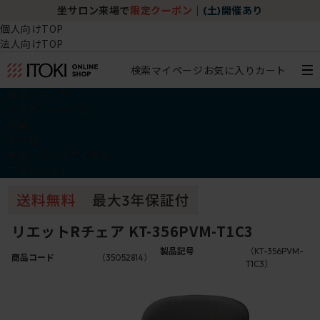
坐サロン来場で
限定クーポン
｜
(土)開催あり
個人向けTOP
法人向けTOP
検索
マイページ
お気に入り
カート
椅子・チェア
デスク・テーブル
収納
その他
学習・キッズアイテム
アウトレット
リエットRチェア KT-356PVM-T1C3
製品記号
（KT-356PVM-
商品コード
（35052814）
T1C3）