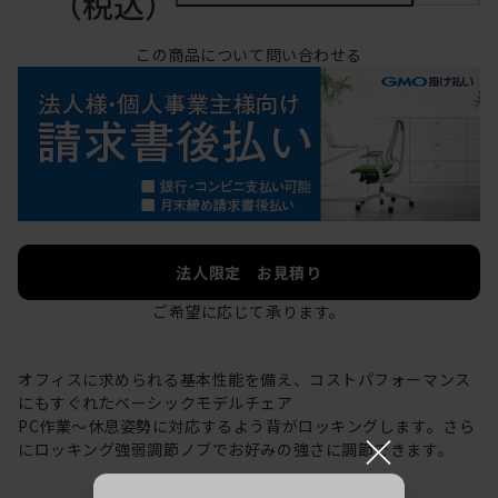
（税込）
この商品について問い合わせる
法人限定 お見積り
ご希望に応じて承ります。
オフィスに求められる基本性能を備え、コストパフォーマンス
にもすぐれたベーシックモデルチェア
PC作業～休息姿勢に対応するよう背がロッキングします。さら
×
にロッキング強弱調節ノブでお好みの強さに調節できます。