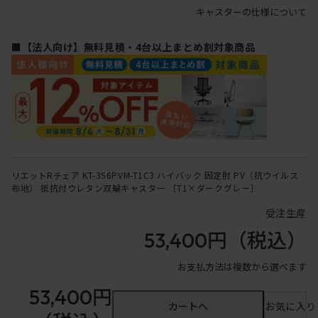
キャスターの仕様について
■【法人向け】無料見積・4台以上まとめ割対象商品
リエットRチェア KT-356PVM-T1C3 ハイバック 固定肘 PV（抗ウイルス
布地） 抵抗付ウレタン双輪キャスター ［T1×ダークグレー］
受注生産
53,400円
（税込）
お支払方法は複数から選べます
53,400円
カートへ
お気に入り