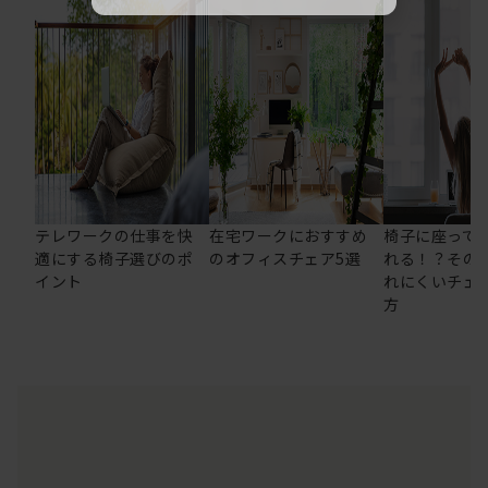
テレワークの仕事を快
在宅ワークにおすすめ
椅子に座って
適にする椅子選びのポ
のオフィスチェア5選
れる！？その
イント
れにくいチェ
方