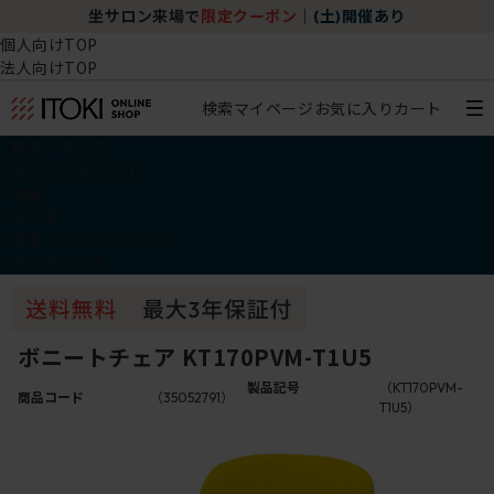
坐サロン来場で
限定クーポン
｜
(土)開催あり
個人向けTOP
法人向けTOP
検索
マイページ
お気に入り
カート
椅子・チェア
デスク・テーブル
収納
その他
学習・キッズアイテム
アウトレット
ボニートチェア KT170PVM-T1U5
製品記号
（KT170PVM-
商品コード
（35052791）
T1U5）