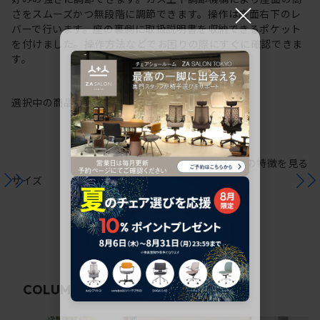
×
さをスムーズかつ無段階に調節できます。操作は座面右下のレ
バーで行います。座の裏側に取扱説明書を収納できるポケット
を付けました。操作方法などでお困りの際にすぐに確認できま
す。
選択中の商品情報
保証
注意事項
シリーズの特徴を見る
サイズ
関連コラム
COLUMN