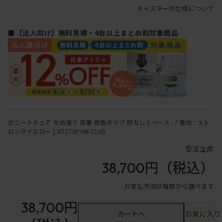
キャスターの仕様について
■【法人向け】無料見積・4台以上まとめ割対象商品
ボニートチェア 布地張り 背裏 樹脂タイプ 肘なし [ ベース : / 張地 : スト
ロングイエロー ] KT170PVM-T1U5
受注生産
38,700円
（税込）
お支払方法は複数から選べます
38,700円
カートへ
お気に入り