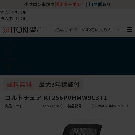
坐サロン来場で
限定クーポン
｜
(土)開催あり
個人向けTOP
法人向けTOP
検索
マイページ
お気に入り
カート
椅子・チェア
デスク・テーブル
収納
その他
学習・キッズアイテム
アウトレット
コルトチェア KT256PVHMW9C3T1
商品コード
（35052762）
製品記号
（KT256PVHMW9C3T1）