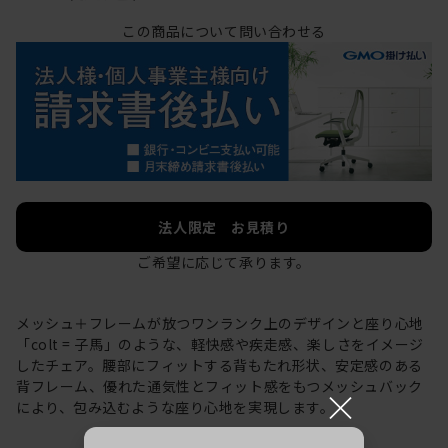
この商品について問い合わせる
法人限定 お見積り
ご希望に応じて承ります。
メッシュ＋フレームが放つワンランク上のデザインと座り心地
「colt = 子馬」のような、軽快感や疾走感、楽しさをイメージ
したチェア。腰部にフィットする背もたれ形状、安定感のある
背フレーム、優れた通気性とフィット感をもつメッシュバック
×
により、包み込むような座り心地を実現します。