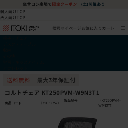
坐サロン来場で
限定クーポン
｜
(土)開催あり
個人向けTOP
法人向けTOP
検索
マイページ
お気に入り
カート
椅子・チェア
デスク・テーブル
収納
その他
学習・キッズアイテム
アウトレット
コルトチェア KT250PVM-W9N3T1
製品記号
（KT250PVM-
商品コード
（35052757）
W9N3T1）