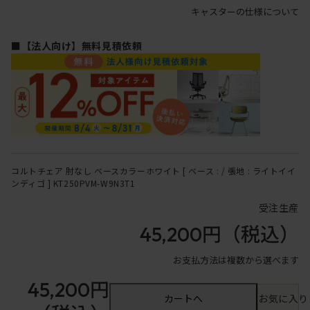
キャスターの仕様について
■【法人向け】無料見積依頼
コルトチェア 肘なし ベースカラーホワイト [ ベース : / 張地 : ライトイイ
ンディゴ ] KT250PVM-W9N3T1
受注生産
45,200円
（税込）
お支払方法は複数から選べます
45,200円
カートへ
お気に入り