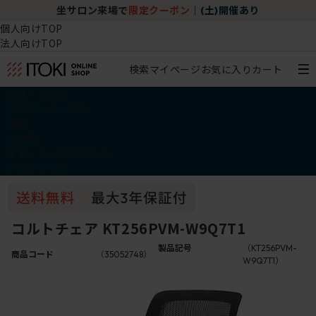
坐サロン来場で
限定クーポン
｜
(土)開催あり
個人向けTOP
法人向けTOP
検索
マイページ
お気に入り
カート
椅子・チェア
デスク・テーブル
収納
その他
学習・キッズアイテム
アウトレット
コルトチェア KT256PVM-W9Q7T1
製品記号
（KT256PVM-
商品コード
（35052748）
W9Q7T1）