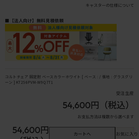
キャスターの仕様について
■【法人向け】無料見積依頼
コルトチェア 固定肘 ベースカラーホワイト [ ベース : / 張地 : グラスグリ
ーン ] KT256PVM-W9Q7T1
受注生産
54,600円
（税込）
お支払方法は複数から選べます
54,600円
カートへ
お気に入り