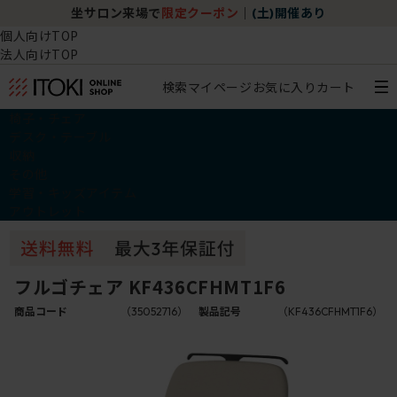
坐サロン来場で
限定クーポン
｜
(土)開催あり
個人向けTOP
法人向けTOP
検索
マイページ
お気に入り
カート
椅子・チェア
デスク・テーブル
収納
その他
学習・キッズアイテム
アウトレット
フルゴチェア KF436CFHMT1F6
商品コード
（35052716）
製品記号
（KF436CFHMT1F6）