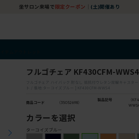
坐サロン来場で
限定クーポン
｜
(土)開催あり
アイテム
アウトレット
フルゴチェア KF430CFM-WWS
フルゴチェア ハイバック 肘なし 抵抗付ウレタン双輪キャスター [
ト / 張地:ターコイズブルー ] KF430CFM-WWS4
製品記号
（KF4
商品コード
（35052698）
WWS
カラーを選択
ターコイズブルー