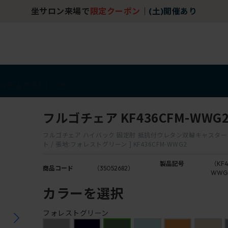
坐サロン来場で
限定クーポン
｜
(土)開催あり
アイテム
アウトレット
フルゴチェア KF436CFM-WWG
フルゴチェア ハイバック 固定肘 抵抗付ウレタン双輪キャスター [
ト / 張地:フォレストグリーン ] KF436CFM-WWG2
製品記号
（KF4
商品コード
（35052682）
WWG
カラーを選択
フォレストグリーン