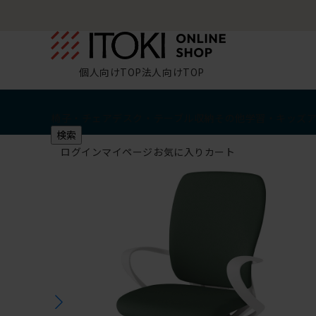
個人向けTOP
法人向けTOP
椅子・チェア
デスク・テーブル
収納
その他
学習・キッズ
検索
ログイン
マイページ
お気に入り
カート