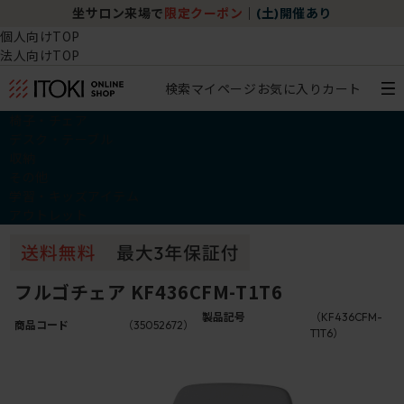
坐サロン来場で
限定クーポン
｜
(土)開催あり
個人向けTOP
法人向けTOP
検索
マイページ
お気に入り
カート
椅子・チェア
デスク・テーブル
収納
その他
学習・キッズアイテム
アウトレット
フルゴチェア KF436CFM-T1T6
製品記号
（KF436CFM-
商品コード
（35052672）
T1T6）